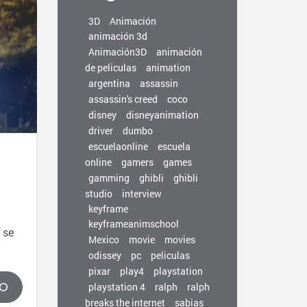
3D
Animación
animación 3d
Animación3D
animación
de peliculas
animation
argentina
assassin
assassin's creed
coco
disney
disneyanimation
driver
dumbo
escuelaonline
escuela
online
gamers
games
gamming
ghibli
ghibli
studio
interview
keyframe
keyframeanimschool
 se
Mexico
movie
movies
odissey
pc
peliculas
pixar
play4
playstation
playstation 4
ralph
ralph
DO
breaks the internet
sabias