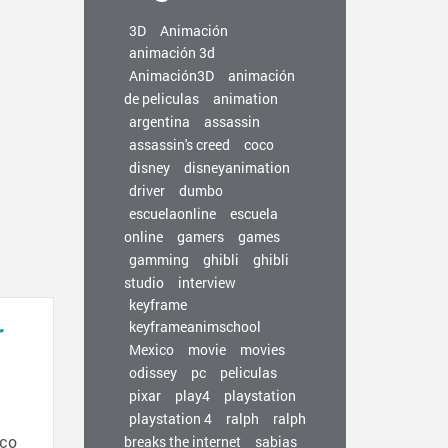
3D
Animación
animación 3d
Animación3D
animación
de peliculas
animation
argentina
assassin
assassin's creed
coco
disney
disneyanimation
driver
dumbo
escuelaonline
escuela
online
gamers
games
gamming
ghibli
ghibli
studio
interview
keyframe
r
keyframeanimschool
Mexico
movie
movies
odissey
pc
peliculas
pixar
play4
playstation
playstation 4
ralph
ralph
ico
breaks the internet
sabias