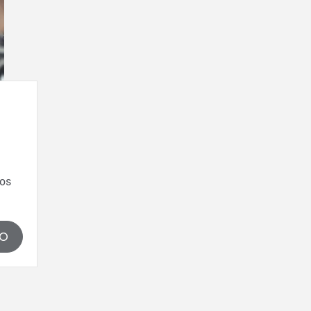
los
DO