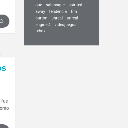
que
sabiasque
spirited
away
tendencia
tim
burton
unreal
unreal
DO
engine 4
videojuegos
xbox
os
 fue
 como