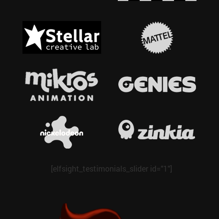
[elfsight_testimonials_slider id="1"]