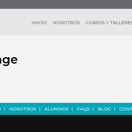
INICIO
NOSOTROS
CURSOS Y TALLERE
age
O
NOSOTROS
ALUMNOS
FAQS
BLOG
CON