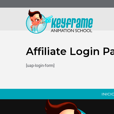
Affiliate Login P
[uap-login-form]
INICI